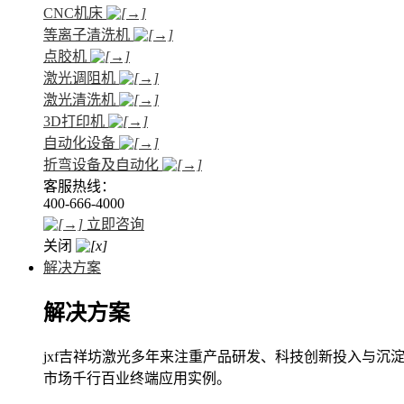
CNC机床
等离子清洗机
点胶机
激光调阻机
激光清洗机
3D打印机
自动化设备
折弯设备及自动化
客服热线：
400-666-4000
立即咨询
关闭
解决方案
解决方案
jxf吉祥坊激光多年来注重产品研发、科技创新投入与
市场千行百业终端应用实例。