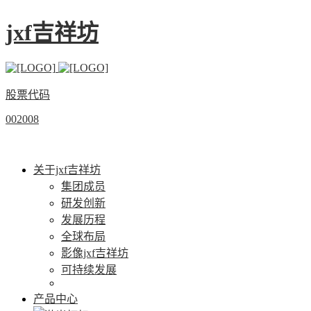
jxf吉祥坊
股票代码
002008
关于jxf吉祥坊
集团成员
研发创新
发展历程
全球布局
影像jxf吉祥坊
可持续发展
产品中心