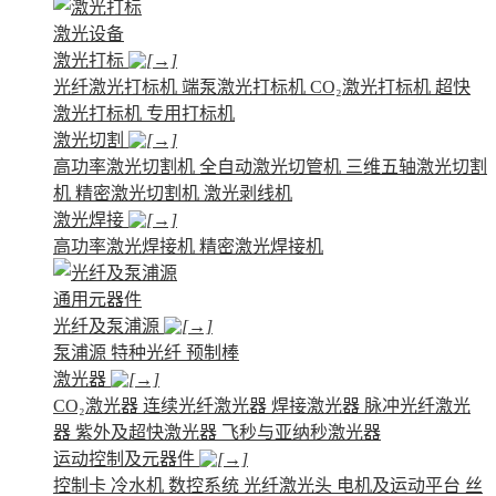
激光设备
激光打标
光纤激光打标机
端泵激光打标机
CO₂激光打标机
超快
激光打标机
专用打标机
激光切割
高功率激光切割机
全自动激光切管机
三维五轴激光切割
机
精密激光切割机
激光剥线机
激光焊接
高功率激光焊接机
精密激光焊接机
通用元器件
光纤及泵浦源
泵浦源
特种光纤
预制棒
激光器
CO₂激光器
连续光纤激光器
焊接激光器
脉冲光纤激光
器
紫外及超快激光器
飞秒与亚纳秒激光器
运动控制及元器件
控制卡
冷水机
数控系统
光纤激光头
电机及运动平台
丝