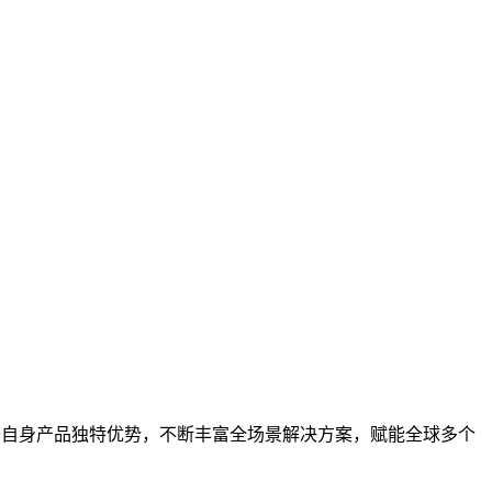
于自身产品独特优势，不断丰富全场景解决方案，赋能全球多个