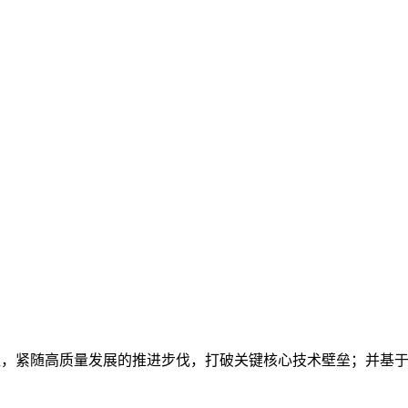
沉淀，紧随高质量发展的推进步伐，打破关键核心技术壁垒；并基