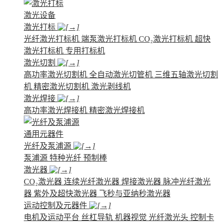
激光设备
激光打标
光纤激光打标机
端泵激光打标机
CO₂激光打标机
超快
激光打标机
专用打标机
激光切割
高功率激光切割机
全自动激光切管机
三维五轴激光切割
机
精密激光切割机
激光剥线机
激光焊接
高功率激光焊接机
精密激光焊接机
通用元器件
光纤及泵浦源
泵浦源
特种光纤
预制棒
激光器
CO₂激光器
连续光纤激光器
焊接激光器
脉冲光纤激光
器
紫外及超快激光器
飞秒与亚纳秒激光器
运动控制及元器件
电机及运动平台
丝杠导轨
机器视觉
光纤激光头
控制卡