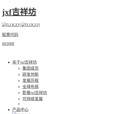
jxf吉祥坊
股票代码
002008
关于jxf吉祥坊
集团成员
研发创新
发展历程
全球布局
影像jxf吉祥坊
可持续发展
产品中心